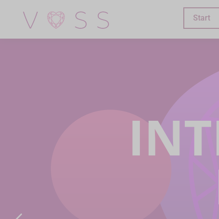
Start
INT