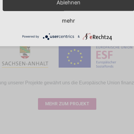
Ablehnen
z und Sachsenburg/Thüringen.
mehr
Powered by
&
hung unserer Projekte gewährt uns die Europäische Union finanzi
MEHR ZUM PROJEKT