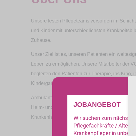
Unsere festen Pflegeteams versorgen im Schic
und Kinder mit unterschiedlichsten Krankheitsbi
Zuhause.
Unser Ziel ist es, unseren Patienten ein weites
Leben zu ermöglichen. Unsere Mitarbeiter der V
begleiten den Patienten zur Therapie, ins Kino, i
Kindergarten, in die Schule oder sogar in den Ur
Ambulante häusliche Intensivpflege stellt eine ind
JOBANGEBOT
Heim- und Klinikalltag dar und hilft, krankheitsbe
Krankenhausaufenthalte so gering wie möglich z
Wir suchen zum nächstmö
Pflegefachkräfte / Altenp
Krankenpfleger in unbefris