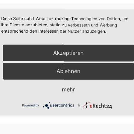
Diese Seite nutzt Website-Tracking-Technologien von Dritten, um
ihre Dienste anzubieten, stetig zu verbessern und Werbung
entsprechend den Interessen der Nutzer anzuzeigen.
 meine Angaben aus dem Formular zur Beantwortung meiner An
 Daten werden nach abgeschlossener Bearbeitung Ihrer Anfrage g
Akzeptieren
 jederzeit für die Zukunft per E‑Mail an info@voss-pflege.de wide
ng mit Nutzerdaten finden Sie in unserer Datenschutzerklärun
Ablehnen
Nachricht senden
mehr
Powered by
&